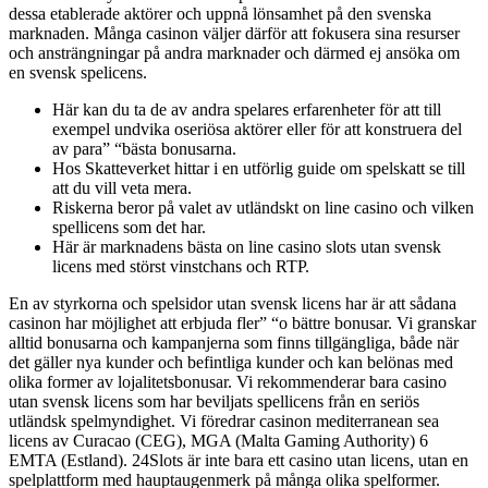
dessa etablerade aktörer och uppnå lönsamhet på den svenska
marknaden. Många casinon väljer därför att fokusera sina resurser
och ansträngningar på andra marknader och därmed ej ansöka om
en svensk spelicens.
Här kan du ta de av andra spelares erfarenheter för att till
exempel undvika oseriösa aktörer eller för att konstruera del
av para” “bästa bonusarna.
Hos Skatteverket hittar i en utförlig guide om spelskatt se till
att du vill veta mera.
Riskerna beror på valet av utländskt on line casino och vilken
spellicens som det har.
Här är marknadens bästa on line casino slots utan svensk
licens med störst vinstchans och RTP.
En av styrkorna och spelsidor utan svensk licens har är att sådana
casinon har möjlighet att erbjuda fler” “o bättre bonusar. Vi granskar
alltid bonusarna och kampanjerna som finns tillgängliga, både när
det gäller nya kunder och befintliga kunder och kan belönas med
olika former av lojalitetsbonusar. Vi rekommenderar bara casino
utan svensk licens som har beviljats spellicens från en seriös
utländsk spelmyndighet. Vi föredrar casinon mediterranean sea
licens av Curacao (CEG), MGA (Malta Gaming Authority) 6
EMTA (Estland). 24Slots är inte bara ett casino utan licens, utan en
spelplattform med hauptaugenmerk på många olika spelformer.