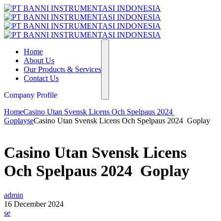
Home
About Us
Our Products & Services
Contact Us
Company Profile
Home
Casino Utan Svensk Licens Och Spelpaus 2024 ️
Goplay
se
Casino Utan Svensk Licens Och Spelpaus 2024 ️ Goplay
Casino Utan Svensk Licens
Och Spelpaus 2024 ️ Goplay
admin
16 December 2024
se