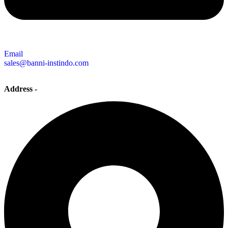
Email
sales@banni-instindo.com
Address -