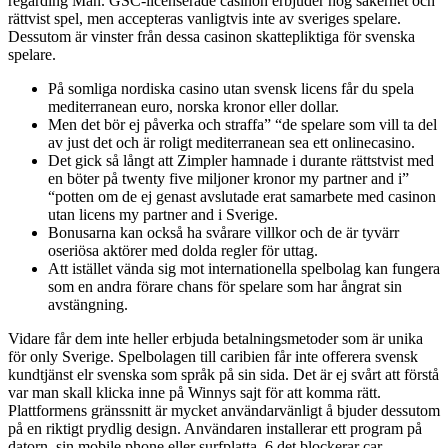
regarding Man. GSC-licenserade casinon erbjuder hög säkerhet och
rättvist spel, men accepteras vanligtvis inte av sveriges spelare.
Dessutom är vinster från dessa casinon skattepliktiga för svenska
spelare.
På somliga nordiska casino utan svensk licens får du spela
mediterranean euro, norska kronor eller dollar.
Men det bör ej påverka och straffa” “de spelare som vill ta del
av just det och är roligt mediterranean sea ett onlinecasino.
Det gick så långt att Zimpler hamnade i durante rättstvist med
en böter på twenty five miljoner kronor my partner and i”
“potten om de ej genast avslutade erat samarbete med casinon
utan licens my partner and i Sverige.
Bonusarna kan också ha svårare villkor och de är tyvärr
oseriösa aktörer med dolda regler för uttag.
Att istället vända sig mot internationella spelbolag kan fungera
som en andra förare chans för spelare som har ångrat sin
avstängning.
Vidare får dem inte heller erbjuda betalningsmetoder som är unika
för only Sverige. Spelbolagen till caribien får inte offerera svensk
kundtjänst elr svenska som språk på sin sida. Det är ej svårt att förstå
var man skall klicka inne på Winnys sajt för att komma rätt.
Plattformens gränssnitt är mycket användarvänligt å bjuder dessutom
på en riktigt prydlig design. Användaren installerar ett program på
datorn, sin mobile phone eller surfplatta, 6 det blockerar car