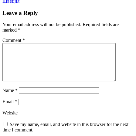
Швеция
Leave a Reply
Your email address will not be published.
Required fields are
marked
*
Comment
*
Name
*
Email
*
Website
Save my name, email, and website in this browser for the next
time I comment.