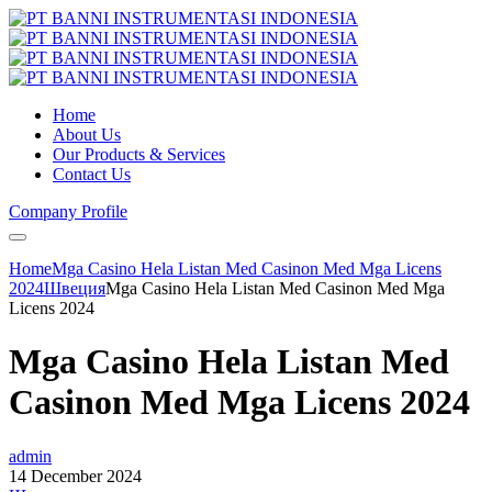
Home
About Us
Our Products & Services
Contact Us
Company Profile
Home
Mga Casino Hela Listan Med Casinon Med Mga Licens
2024
Швеция
Mga Casino Hela Listan Med Casinon Med Mga
Licens 2024
Mga Casino Hela Listan Med
Casinon Med Mga Licens 2024
admin
14 December 2024