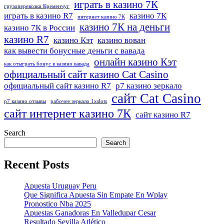
играть в казино 7К
грузоперевозки Кременчуг
играть в казино R7
казино 7К
интернет казино 7К
казино 7К на деньги
казино 7К в России
казино R7
казино Кэт
казино вован
как вывести бонусные деньги с вавада
онлайн казино Кэт
как отыграть бонус в казино вавада
официальный сайт казино Cat Casino
официальный сайт казино R7
р7 казино зеркало
сайт Cat Casino
р7 казино отзывы
рабочее зеркало 1xslots
сайт интернет казино 7К
сайт казино R7
Search
Search
Recent Posts
Apuesta Uruguay Peru
Que Significa Apuesta Sin Empate En Wplay
Pronostico Nba 2025
Apuestas Ganadoras En Valledupar Cesar
Resultado Sevilla Atlético