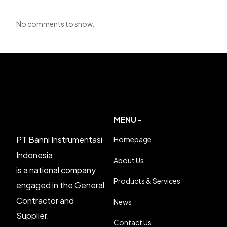
No comments to show.
MENU -
PT Banni Instrumentasi
Homepage
Indonesia
About Us
is a national company
Products & Services
engaged in the General
Contractor and
News
Supplier.
Contact Us