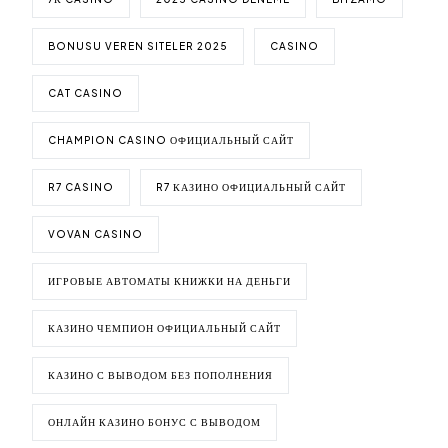
BONUSU VEREN SITELER 2025
CASINO
CAT CASINO
CHAMPION CASINO ОФИЦИАЛЬНЫЙ САЙТ
R7 CASINO
R7 КАЗИНО ОФИЦИАЛЬНЫЙ САЙТ
VOVAN CASINO
ИГРОВЫЕ АВТОМАТЫ КНИЖКИ НА ДЕНЬГИ
КАЗИНО ЧЕМПИОН ОФИЦИАЛЬНЫЙ САЙТ
КАЗИНО С ВЫВОДОМ БЕЗ ПОПОЛНЕНИЯ
ОНЛАЙН КАЗИНО БОНУС С ВЫВОДОМ