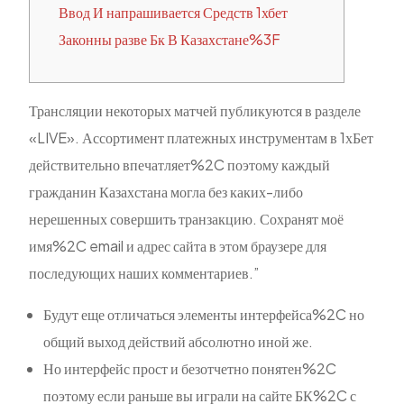
Ввод И напрашивается Средств 1хбет
Законны разве Бк В Казахстане%3F
Трансляции некоторых матчей публикуются в разделе
«LIVE». Ассортимент платежных инструментам в 1хБет
действительно впечатляет%2C поэтому каждый
гражданин Казахстана могла без каких-либо
нерешенных совершить транзакцию. Сохранят моё
имя%2C email и адрес сайта в этом браузере для
последующих наших комментариев.”
Будут еще отличаться элементы интерфейса%2C но
общий выход действий абсолютно иной же.
Но интерфейс прост и безотчетно понятен%2C
поэтому если раньше вы играли на сайте БК%2C с