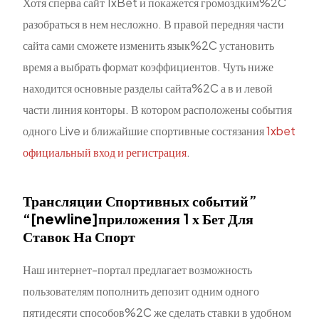
Хотя сперва сайт 1xBet и покажется громоздким%2C
разобраться в нем несложно. В правой передняя части
сайта сами сможете изменить язык%2C установить
время а выбрать формат коэффициентов. Чуть ниже
находится основные разделы сайта%2C а в и левой
части линия конторы. В котором расположены события
одного Live и ближайшие спортивные состязания
1xbet
официальный вход и регистрация
.
Трансляции Спортивных событий”
“[newline]приложения 1 х Бет Для
Ставок На Спорт
Наш интернет-портал предлагает возможность
пользователям пополнить депозит одним одного
пятидесяти способов%2C же сделать ставки в удобном