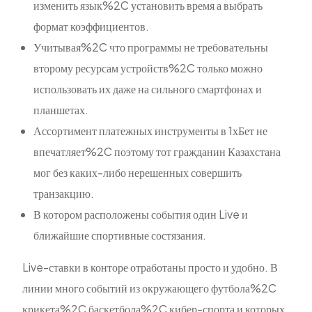
изменить язык%2C установить время а выбрать
формат коэффициентов.
Учитывая%2C что программы не требовательны
второму ресурсам устройств%2C только можно
использовать их даже на сильного смартфонах и
планшетах.
Ассортимент платежных инструменты в 1хБет не
впечатляет%2C поэтому тот гражданин Казахстана
мог без каких-либо нерешенных совершить
транзакцию.
В котором расположены события один Live и
ближайшие спортивные состязания.
Live-ставки в конторе отработаны просто и удобно. В
линии много событий из окружающего футбола%2C
крикета%2C баскетбола%2C кибер-спорта и которых