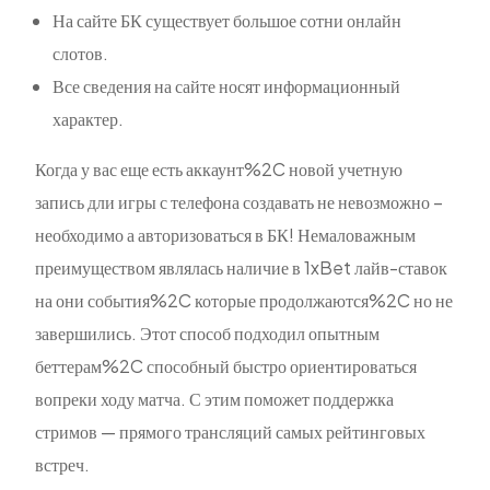
На сайте БК существует большое сотни онлайн
слотов.
Все сведения на сайте носят информационный
характер.
Когда у вас еще есть аккаунт%2C новой учетную
запись дли игры с телефона создавать не невозможно –
необходимо а авторизоваться в БК! Немаловажным
преимуществом являлась наличие в 1xBet лайв-ставок
на они события%2C которые продолжаются%2C но не
завершились. Этот способ подходил опытным
беттерам%2C способный быстро ориентироваться
вопреки ходу матча. С этим поможет поддержка
стримов — прямого трансляций самых рейтинговых
встреч.