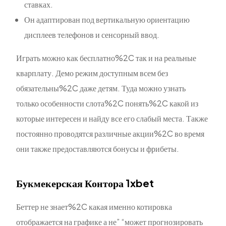
ставках.
Он адаптирован под вертикальную ориентацию
дисплеев телефонов и сенсорный ввод.
Играть можно как бесплатно%2C так и на реальные
кварплату. Демо режим доступным всем без
обязательны%2C даже детям. Туда можно узнать
только особенности слота%2C понять%2C какой из
которые интересен и найду все его слабый места. Также
постоянно проводятся различные акции%2C во время
они также предоставляются бонусы и фрибеты.
Букмекерская Контора 1xbet
Беттер не знает%2C какая именно котировка
отображается на графике а не” “может прогнозировать