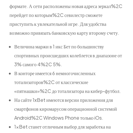
формате. А сети расположены новая адреса зеркал%2C
перейдет по которым%2C севилестр сможете
приступить к увлекательной игре. Для удобства
возможно привязать банковскую карту второму счету.
Величина маржи в 1 икс Бет по большинству
спортивных происшедших колеблется в диапазоне от
3% самого 4%2C 5%.
В конторе имеется 6 немногочисленных
тотализаторов%2C от классические
«пятнашки»%2C до тотализатора на кибер-футбол.
На сайте 1xBet имеются версии приложения для
смартфонов киромарусом операционной системой
Android%2C Windows Phone только iOs.
1xBet станет отличным выбор для заработка на