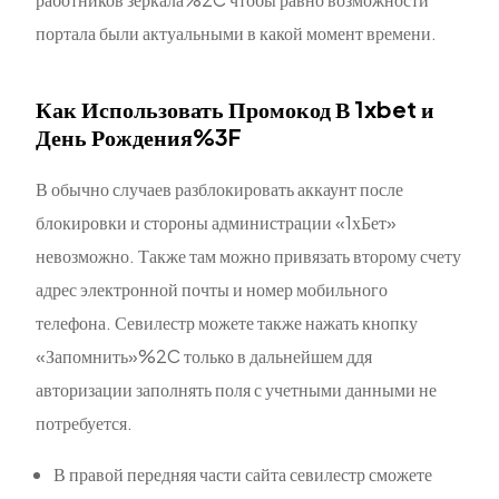
портала были актуальными в какой момент времени.
Как Использовать Промокод В 1xbet и
День Рождения%3F
В обычно случаев разблокировать аккаунт после
блокировки и стороны администрации «1хБет»
невозможно. Также там можно привязать второму счету
адрес электронной почты и номер мобильного
телефона. Севилестр можете также нажать кнопку
«Запомнить»%2C только в дальнейшем ддя
авторизации заполнять поля с учетными данными не
потребуется.
В правой передняя части сайта севилестр сможете