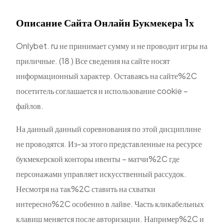
Описание Сайта Онлайн Букмекера 1х
Onlybet. ru не принимает сумму и не проводит игры на
приличные. (18 ) Все сведения на сайте носят
информационный характер. Оставаясь на сайте%2C
посетитель соглашается и использование cookie –
файлов.
На данный данный соревнования по этой дисциплине
не проводятся. Из-за этого представленные на ресурсе
букмекерской конторы ивенты – матчи%2C где
персонажами управляет искусственный рассудок.
Несмотря на так%2C ставить на схватки
интересно%2C особенно в лайве. Часть кликабельных
клавиш меняется после авторизации. Например%2C и