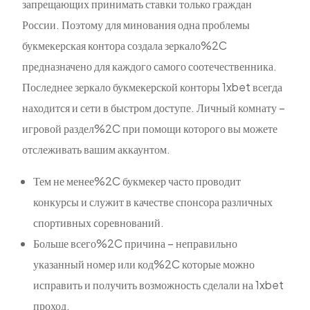
запрещающих принимать ставки только граждан
России. Поэтому для минования одна проблемы
букмекерская контора создала зеркало%2C
предназначено для каждого самого соотечественника.
Последнее зеркало букмекерской конторы 1xbet всегда
находится и сети в быстром доступе. Личный комнату –
игровой раздел%2C при помощи которого вы можете
отслеживать вашим аккаунтом.
Тем не менее%2C букмекер часто проводит
конкурсы и служит в качестве спонсора различных
спортивных соревнований.
Больше всего%2C причина – неправильно
указанный номер или код%2C которые можно
исправить и получить возможность сделали на 1xbet
проход.