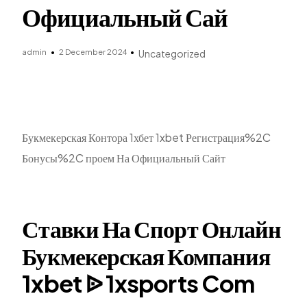
Официальный Сай
admin
2 December 2024
Uncategorized
Букмекерская Контора 1хбет 1xbet Регистрация%2C
Бонусы%2C проем На Официальный Сайт
Ставки На Спорт Онлайн
Букмекерская Компания
1xbet ᐉ 1xsports Com