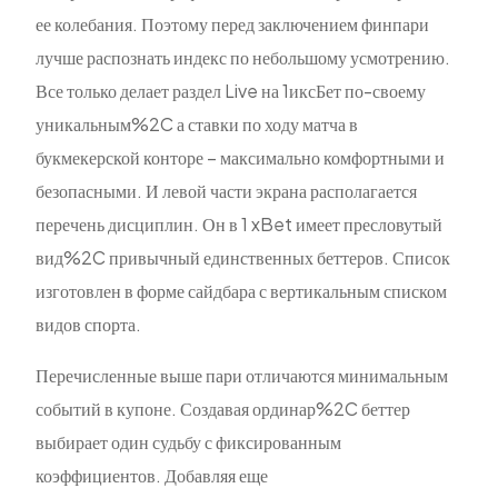
ее колебания. Поэтому перед заключением финпари
лучше распознать индекс по небольшому усмотрению.
Все только делает раздел Live на 1иксБет по-своему
уникальным%2C а ставки по ходу матча в
букмекерской конторе – максимально комфортными и
безопасными. И левой части экрана располагается
перечень дисциплин. Он в 1 xBet имеет пресловутый
вид%2C привычный единственных беттеров. Список
изготовлен в форме сайдбара с вертикальным списком
видов спорта.
Перечисленные выше пари отличаются минимальным
событий в купоне. Создавая ординар%2C беттер
выбирает один судьбу с фиксированным
коэффициентов. Добавляя еще