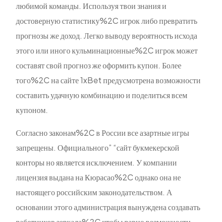
любимой команды. Используя твои знания и
достоверную статистику%2C игрок либо превратить
прогнозы же доход. Легко выводу вероятность исхода
этого или иного кульминационные%2C игрок может
составят свой прогноз же оформить купон. Более
того%2C на сайте 1xBet предусмотрена возможности
составить удачную комбинацию и поделиться всем
купоном.
Согласно законам%2C в России все азартные игры
запрещены. Официального” “сайт букмекерской
конторы но является исключением. У компании
лицензия выдана на Кюрасао%2C однако она не
настоящего российским законодательством. А
основании этого администрация вынуждена создавать
работников зеркала%2C чтобы равно возможности