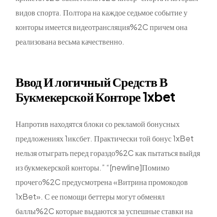
видов спорта. Полтора на каждое седьмое событие у
конторы имеется видеотрансляция%2C причем она
реализована весьма качественно.
Ввод И логичный Средств В
Букмекерской Конторе 1xbet
Напротив находятся блоки со рекламой бонусных
предложениях 1иксбет. Практически той бонус 1xBet
нельзя отыграть перед гораздо%2C как пытаться выйдя
из букмекерской конторы.” “[newline]Помимо
прочего%2C предусмотрена «Витрина промокодов
Company Profile
1xBet». С ее помощи беттеры могут обменял
баллы%2C которые выдаются за успешные ставки на