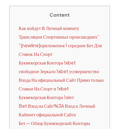
Content
Как войдут В Личный комнату
Трансляции Спортивных происшедших”
“[newline]приложения 1 середине Бет Для
Ставок На Спорт
Букмекерская Контора 1xbet
свободное Зеркало 1xbet усовершенство
Входа На официальный Сайт Прямо только
Ставки На Спорт и 1xbet
Букмекерская Контора 1хбет
Bet Вход на Сайт%3A Вход и Личный
Кабинет официальной Сайта
Бет — Обзор Букмекерской Конторы