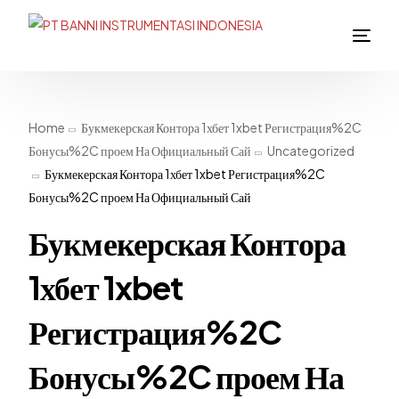
Home
Букмекерская Контора 1хбет 1xbet Регистрация%2C
Бонусы%2C проем На Официальный Сай
Uncategorized
Букмекерская Контора 1хбет 1xbet Регистрация%2C
Бонусы%2C проем На Официальный Сай
Букмекерская Контора
1хбет 1xbet
Регистрация%2C
Бонусы%2C проем На