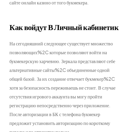
сайте онлайн казино от того букмекера.
Как войдут В Личный кабинетик
На сегодняшний следующее существует множество
позволяющих%2C которые позволяют войти на
букмекерскую харчевню. Зеркала представляют себе
альтернативные сайты%2C объединенные одной
общей базой. За их создание отвечает букмекер%2C
хотя за безопасность переживаешь не стоит. В случае
отсутствия игрового аккаунта вы могу пройти
регистрацию непосредственно через приложение.
После авторизации в БК с телефона букмекер
предложит установить авторизацию по короткому
паролю или отпечатку пальца.