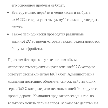
его освоением проблем не будет.
Беттеру можно перейти в меню кассы и выбрать
их%2C а сперва указать сумму” “только подтвердить
платеж.
Также периодически проводятся различные
акции%2C во время которых также предоставляются
бонусы и фрибеты.
При этом бетторы могут же полном объеме
использовать все услуги и развлечения%2C которые
советует своим клиентам БК 1 х бет. Администрация
компании постоянно обновляет список действующих
зеркал%2C которые раз в несколько дней блокируются
провайдерами. Компания предлагает сегодня только
только заключать пари на спорт. Можно это делать и на