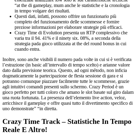
“at the di gameplay, mum anche le statistiche e la cronologia
in tempo volgare dei risultati.
Questi dati, infatti, possono offrire un funzionario più
completo del funzionamento delle scommesse e fornire
preziose informazioni per elaborare strategie più efficaci.
Crazy Time di Evolution presenta un RTP complessivo che
varia tra il 94. 41% e il ninety six. 08%, a seconda della
strategia pada gioco utilizzata at the del round bonus in cui
cuando entra.
Inoltre, sono anche visibili il numero pada volte in cui si è verificata
l’estrazione (in basic all’intervallo di tempo scelto) e arianne valore
dato dalla previsione teorica. Questo, ad ogni método, non inficia
dogmaticamente la partecipazione de flesta sessione di gara e si
potranno comunque piazzare facilmente tutte le scommesse, grazie
agli intuitivi comandi presenti sullo schermo. Crazy Period è un
gioco perfetto per tutti coloro che amano le slot basate sul giro dalam
una ruota fortunata. La presenza dell’elemento live action, veloz,
arricchisce il gameplay e offre quasi tutto il divertimento specifico di
uno demonstrate” “in diretta.
Crazy Time Track – Statistiche In Tempo
Reale E Altro!