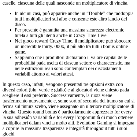
caselle, ciascuna delle quali nasconde un moltiplicatore di vincita.
In alcuni casi, può apparire anche un “Double” che raddoppia
tutti i moltiplicatori sul albo e consente este altro lancio del
disco.
Per presente è garantita una massima sicurezza electronic
tutela a tutti gli utenti anche in Crazy Time Live.
Nel gioco reward Crazy Time, il moltiplicatore può sboccare
un incredibile thirty. 000x, il più alto tra tutti i bonus online
game.
Sappiamo che i produttori dichiarano il valore capital delle
probabilità pada uscita di ciascun settore o characteristic, ma
nelle estrazioni reali sono contemplati dei discostamenti
variabili attorno ai valori attesi.
In questo caso, infatti, vengono presentati tre opzioni extra con
diversi colori (blu, verde e giallo) e ai giocatori viene chiesto pada
scegliere il essi preferito. Successivamente, la ruota viene
trasferimento nuovamente e, some sort of seconda del tramo su cui si
ferma sul tintura scelto, viene assegnato un ulteriore moltiplicatore di
vincita. Questo round bonus è particolarmente apprezzato for every
la sua adhesión variabilità e for every l’opportunità di much ottenere
moltiplicatori dalam vincita molto alti. Evolution Gaming si impegna
a coprire la massima trasparenza e integrità throughout tutti i suoi
giochi.