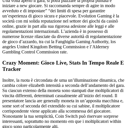
Una volta aperto il gara, si potrà piazzare la propria puntata e
iniziare a new giocare. Si raccomanda sempre di agire in modo
avveduto e di impostare” “dei limiti di spesa per garantire
un’esperienza di gioco sicura e piacevole. Evolution Gaming è la
società con mi solida reputazione nel settore dei giochi da casinò
online, grazie in part alla sua rigorosa adesione alle leggi e alle
regolamentazioni internazionali. L’azienda è in possesso di
numerose licenze rilasciate da diverse autorità di regolamentazione
de gioco d’azzardo, tra cui la Fanghiglia Gaming Authority, los
angeles United Kingdom Betting Commission e l’Alderney
Gambling Control Commission rate.
Crazy Moment: Gioco Live, Stats In Tempo Reale E
Tracker
Inoltre, la ruota è circondata de uma un’illuminazione dinamica, che
cambia colore elizabeth intensità a seconda dell’andamento del gara.
Su ciascun extenso della moneta sono stampati due moltiplicatori di
vincita differenti, determinati casualmente all’inizio del round. Il
presentatore lancia are generally moneta in un’apposita macchina e,
some sort of seconda del extendido su cui sabine, il moltiplicatore
corrispondente viene applicato alla scommessa del giocatore.
Nonostante la tua semplicità, Coin Switch può riservare sorprese
interessanti, soprattutto no momento em que i moltiplicatori within
gioco sono particolarmente alti.