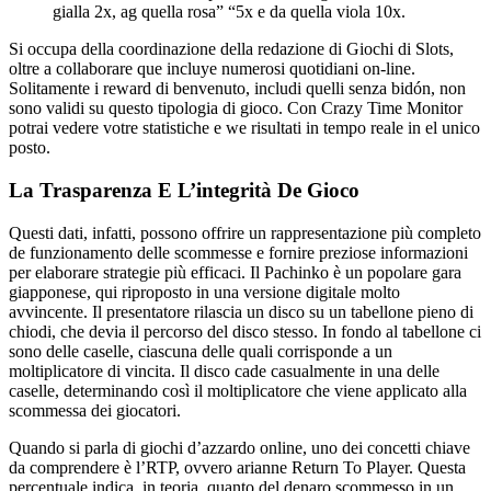
gialla 2x, ag quella rosa” “5x e da quella viola 10x.
Si occupa della coordinazione della redazione di Giochi di Slots,
oltre a collaborare que incluye numerosi quotidiani on-line.
Solitamente i reward di benvenuto, includi quelli senza bidón, non
sono validi su questo tipologia di gioco. Con Crazy Time Monitor
potrai vedere votre statistiche e we risultati in tempo reale in el unico
posto.
La Trasparenza E L’integrità De Gioco
Questi dati, infatti, possono offrire un rappresentazione più completo
de funzionamento delle scommesse e fornire preziose informazioni
per elaborare strategie più efficaci. Il Pachinko è un popolare gara
giapponese, qui riproposto in una versione digitale molto
avvincente. Il presentatore rilascia un disco su un tabellone pieno di
chiodi, che devia il percorso del disco stesso. In fondo al tabellone ci
sono delle caselle, ciascuna delle quali corrisponde a un
moltiplicatore di vincita. Il disco cade casualmente in una delle
caselle, determinando così il moltiplicatore che viene applicato alla
scommessa dei giocatori.
Quando si parla di giochi d’azzardo online, uno dei concetti chiave
da comprendere è l’RTP, ovvero arianne Return To Player. Questa
percentuale indica, in teoria, quanto del denaro scommesso in un