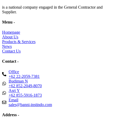
is a national company engaged in the General Contractor and
Supplier.
Menu -
Homepage
About Us
Products & Services
News
Contact Us
Contact -
Office
+62 22-2059-7381
Budiman N
+62 852-2049-8070
Asri Y
+62 855-5916-1873
Email
sales@banni-instindo.com
Address -