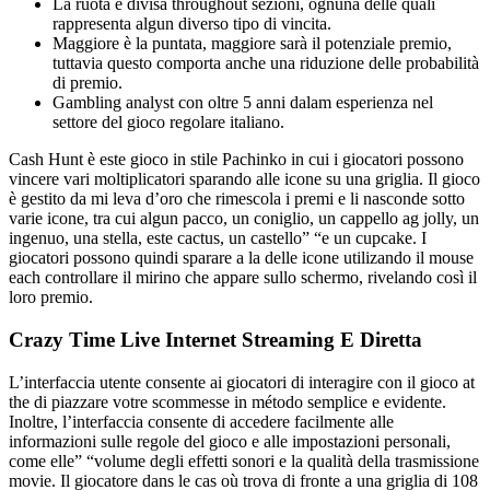
La ruota è divisa throughout sezioni, ognuna delle quali
rappresenta algun diverso tipo di vincita.
Maggiore è la puntata, maggiore sarà il potenziale premio,
tuttavia questo comporta anche una riduzione delle probabilità
di premio.
Gambling analyst con oltre 5 anni dalam esperienza nel
settore del gioco regolare italiano.
Cash Hunt è este gioco in stile Pachinko in cui i giocatori possono
vincere vari moltiplicatori sparando alle icone su una griglia. Il gioco
è gestito da mi leva d’oro che rimescola i premi e li nasconde sotto
varie icone, tra cui algun pacco, un coniglio, un cappello ag jolly, un
ingenuo, una stella, este cactus, un castello” “e un cupcake. I
giocatori possono quindi sparare a la delle icone utilizando il mouse
each controllare il mirino che appare sullo schermo, rivelando così il
loro premio.
Crazy Time Live Internet Streaming E Diretta
L’interfaccia utente consente ai giocatori di interagire con il gioco at
the di piazzare votre scommesse in método semplice e evidente.
Inoltre, l’interfaccia consente di accedere facilmente alle
informazioni sulle regole del gioco e alle impostazioni personali,
come elle” “volume degli effetti sonori e la qualità della trasmissione
movie. Il giocatore dans le cas où trova di fronte a una griglia di 108