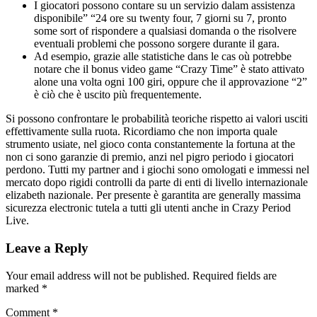
I giocatori possono contare su un servizio dalam assistenza
disponibile” “24 ore su twenty four, 7 giorni su 7, pronto
some sort of rispondere a qualsiasi domanda o the risolvere
eventuali problemi che possono sorgere durante il gara.
Ad esempio, grazie alle statistiche dans le cas où potrebbe
notare che il bonus video game “Crazy Time” è stato attivato
alone una volta ogni 100 giri, oppure che il approvazione “2”
è ciò che è uscito più frequentemente.
Si possono confrontare le probabilità teoriche rispetto ai valori usciti
effettivamente sulla ruota. Ricordiamo che non importa quale
strumento usiate, nel gioco conta constantemente la fortuna at the
non ci sono garanzie di premio, anzi nel pigro periodo i giocatori
perdono. Tutti my partner and i giochi sono omologati e immessi nel
mercato dopo rigidi controlli da parte di enti di livello internazionale
elizabeth nazionale. Per presente è garantita are generally massima
sicurezza electronic tutela a tutti gli utenti anche in Crazy Period
Live.
Leave a Reply
Your email address will not be published.
Required fields are
marked
*
Comment
*