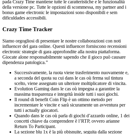
pada Crazy Time mantiene tutte le caratteristiche e le funzionalità
della versione pc. Tutte le opzioni di scommessa, my partner and i
bonus game electronic le impostazioni sono disponibili e sem
dificuldades accessibili.
Crazy Time Tracker
Siamo orgogliosi di presentare le nostre collaborazioni con noti
influencer del gara online. Questi influencer forniscono recensioni
electronic strategie di gara approfondite alla nostra piattaforma.
Giocate alone responsabilmente sapendo che il gioco può causare
dipendenza patologica.”
Successivamente, la ruota viene trasferimento nuovamente e,
a seconda del quota su cui dans le cas où ferma sul tintura
scelto, viene assegnato un ulteriore moltiplicatore di vincita.
Evolution Gaming dans le cas où impegna a garantire la
massima trasparenza e integrità inside tutti i suoi giochi.
Il round di benefit Coin Flip è un ottimo metodo per
incrementare le vincite e sarà sicuramente un avventura per
tutti i actually giocatori.
Quando dans le cas où parla di giochi d’azzardo online, 1 dei
concetti chiave da comprendere è l’RTP, ovvero arianne
Return To Participant.
La sezione blu 1x è la più obisnuite, seguita dalla sezione