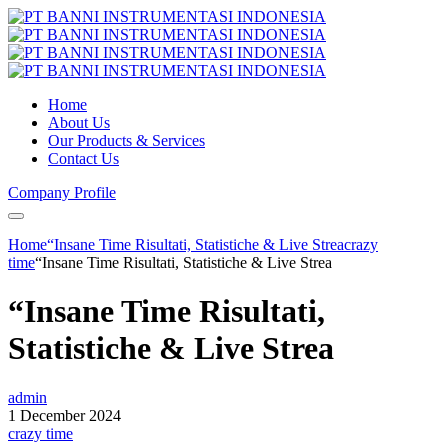
Home
About Us
Our Products & Services
Contact Us
Company Profile
Home
“Insane Time Risultati, Statistiche & Live Strea
crazy
time
“Insane Time Risultati, Statistiche & Live Strea
“Insane Time Risultati,
Statistiche & Live Strea
admin
1 December 2024
crazy time