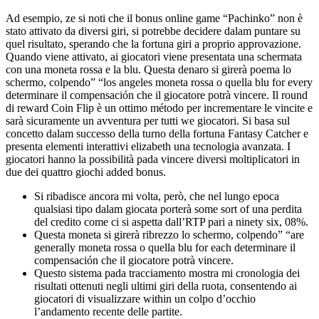
Ad esempio, ze si noti che il bonus online game “Pachinko” non è
stato attivato da diversi giri, si potrebbe decidere dalam puntare su
quel risultato, sperando che la fortuna giri a proprio approvazione.
Quando viene attivato, ai giocatori viene presentata una schermata
con una moneta rossa e la blu. Questa denaro si girerà poema lo
schermo, colpendo” “los angeles moneta rossa o quella blu for every
determinare il compensación che il giocatore potrà vincere. Il round
di reward Coin Flip è un ottimo método per incrementare le vincite e
sarà sicuramente un avventura per tutti we giocatori. Si basa sul
concetto dalam successo della turno della fortuna Fantasy Catcher e
presenta elementi interattivi elizabeth una tecnologia avanzata. I
giocatori hanno la possibilità pada vincere diversi moltiplicatori in
due dei quattro giochi added bonus.
Si ribadisce ancora mi volta, però, che nel lungo epoca
qualsiasi tipo dalam giocata porterà some sort of una perdita
del credito come ci si aspetta dall’RTP pari a ninety six, 08%.
Questa moneta si girerà ribrezzo lo schermo, colpendo” “are
generally moneta rossa o quella blu for each determinare il
compensación che il giocatore potrà vincere.
Questo sistema pada tracciamento mostra mi cronologia dei
risultati ottenuti negli ultimi giri della ruota, consentendo ai
giocatori di visualizzare within un colpo d’occhio
l’andamento recente delle partite.