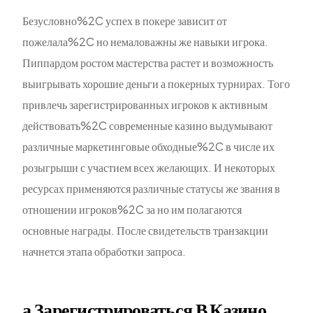
Безусловно%2C успех в покере зависит от
пожелала%2C но немаловажны же навыки игрока.
Пиппардом ростом мастерства растет и возможность
выигрывать хорошие деньги а покерных турнирах. Того
привлечь зарегистрированных игроков к активным
действовать%2C современные казино выдумывают
различные маркетинговые обходные%2C в числе их
розыгрыши с участием всех желающих. И некоторых
ресурсах применяются различные статусы же звания в
отношении игроков%2C за но им полагаются
основные награды. После свидетельств транзакции
начнется этапа обработки запроса.
а Зарегистрироваться В Казино