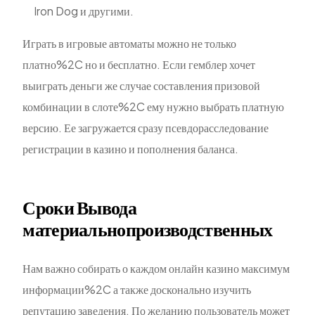
Iron Dog и другими.
Играть в игровые автоматы можно не только
платно%2C но и бесплатно. Если гемблер хочет
выиграть деньги же случае составления призовой
комбинации в слоте%2C ему нужно выбрать платную
версию. Ее загружается сразу псевдорасследование
регистрации в казино и пополнения баланса.
Сроки Вывода
материальнопроизводственных
Нам важно собирать о каждом онлайн казино максимум
информации%2C а также досконально изучить
репутацию заведения. По желанию пользователь может