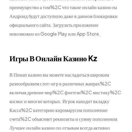
преимущество а том%2C что такие онлайн казино на
Андроид будут доступную даже в данном блокировки
официального сайта. Загрузить приложение
невозможно из Google Play или App Store.
Игры В Онлайн Казино Kz
В Пинап казино вы можете насладиться широким
разнообразием слот-игр в различных жанрах%2C
включая древние мир%2C фэнтези%2C мистику%2C
космос и многие которых. Игрок находит вкладку
Касса%2C категорию киромарусом пополнение
счета%2C объясняет реквизиты и сумму пополнения.
Лучшее онлайн казино по отзывам всегда активно