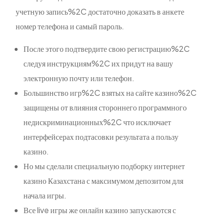
учетную запись%2C достаточно доказать в анкете
номер телефона и самый пароль.
После этого подтвердите свою регистрацию%2C
следуя инструкциям%2C их придут на вашу
электронную почту или телефон.
Большинство игр%2C взятых на сайте казино%2C
защищены от влияния стороннего программного
недискриминационных%2C что исключает
интерфейсерах подтасовки результата а пользу
казино.
Но мы сделали специальную подборку интернет
казино Казахстана с максимумом депозитом для
начала игры.
Все live игры же онлайн казино запускаются с