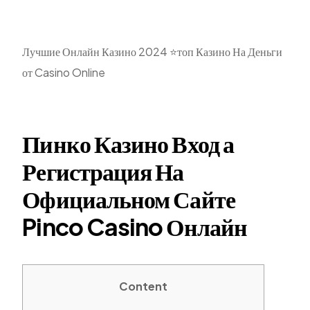
Лучшие Онлайн Казино 2024 ⭐топ Казино На Деньги
от Casino Online
Пинко Казино Вход а
Регистрация На
Официальном Сайте
Pinco Casino Онлайн
Content