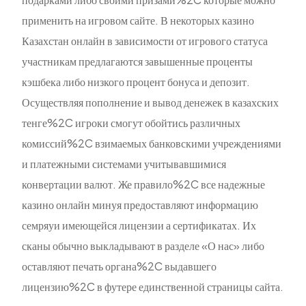
применить на игровом сайте. В некоторых казино
Казахстан онлайн в зависимости от игрового статуса
участникам предлагаются завышенные проценты
кэшбека либо низкого процент бонуса и депозит.
Осуществляя пополнение и вывод денежек в казахских
тенге%2C игроки смогут обойтись различных
комиссий%2C взимаемых банковскими учреждениями
и платежными системами учитывавшимися
конвертации валют. Же правило%2C все надежные
казино онлайн минуя предоставляют информацию
семряуи имеющейся лицензии а сертификатах. Их
сканы обычно выкладывают в разделе «О нас» либо
оставляют печать органа%2C выдавшего
лицензию%2C в футере единственной страницы сайта.