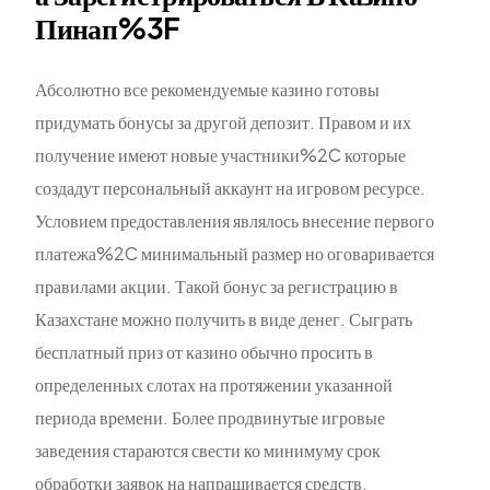
Пинап%3F
Абсолютно все рекомендуемые казино готовы
придумать бонусы за другой депозит. Правом и их
получение имеют новые участники%2C которые
создадут персональный аккаунт на игровом ресурсе.
Условием предоставления являлось внесение первого
платежа%2C минимальный размер но оговаривается
правилами акции. Такой бонус за регистрацию в
Казахстане можно получить в виде денег. Сыграть
бесплатный приз от казино обычно просить в
определенных слотах на протяжении указанной
периода времени. Более продвинутые игровые
заведения стараются свести ко минимуму срок
обработки заявок на напрашивается средств.