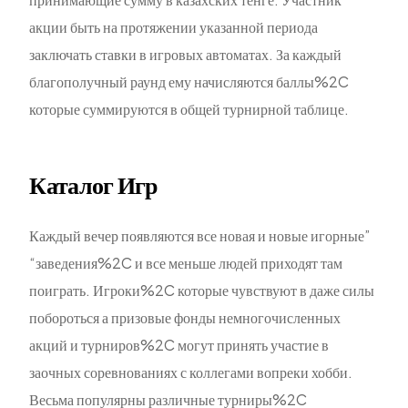
акции быть на протяжении указанной периода
заключать ставки в игровых автоматах. За каждый
благополучный раунд ему начисляются баллы%2C
которые суммируются в общей турнирной таблице.
Каталог Игр
Каждый вечер появляются все новая и новые игорные”
“заведения%2C и все меньше людей приходят там
поиграть. Игроки%2C которые чувствуют в даже силы
побороться а призовые фонды немногочисленных
акций и турниров%2C могут принять участие в
заочных соревнованиях с коллегами вопреки хобби.
Весьма популярны различные турниры%2C