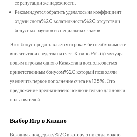
ее репутации же надежности.
Рекомендуется обратить уделялось на коэффициент
отдачи слота%2C волатильность%2C отсутствии
бонусных раундов и специальных знаков.
Этот бонус предоставляется игрокам без необходимости
вносить твои средства на счет. Казино Pin-up мутуара
новым игрокам одного Казахстана воспользоваться
приветственным бонусом%2C который позволяли
увеличить первое пополнение счета на 125%. Это
предложение предназначено исключительно для новый
пользователей.
Выбор Игр в Казино
Company Profile
Вежливая поддержку%2C в которую никогда можно