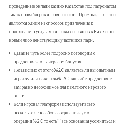
проведенные онлайн казино Казахстан под патронатом
таких провайдеров игрового софта. Промокоды казино
являются одним из способов привлечения к
пользованию услугами игровых сервисов в Казахстане
новый либо действующих участников пари.
Давайте чуть более подробно поговорим о
предоставляемых игрокам бонусах.
Независимо от этого%2C являетесь ли вы опытным
игроком или новичком%2C наш сайт предоставит
вам равно необходимое для памятного игрового
опыта.
Если игровая платформа использует всего
нескольких способов совершения сумм
операций%2C то есть” “все основания усомниться и