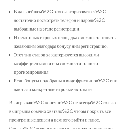
В дальнейшем%2C этого авторизоваться%2C
достаточно посмотреть телефон и пароль%2C
выбранные на этапе регистрации.
И некоторых игровых площадках можно стартовать
желающим благодаря бонусу ним регистрацию.
Этот тип ставок характеризуется высокими
коэффициентами из-за сложности точного
прогнозирования.
Если бонусы подобраны в виде фриспинов%2C они
даются и конкретные игровые автоматы.
Выигрываю%2C конечно%2C не всегда%2C только
выигрыша обычно хватало%2C чтобы покрыть все
проигранные деньги а немного выйти и плюс.
Однако%2C вместе началом игры можно тщательно