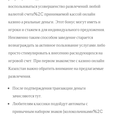
воспользоваться усовершенство развлечений любой
валютой счета%2C принимаемой кассой онлайн
казино а реальные деньги. Этот бонус могут иметь и
игроки и стажем в для индивидуального предложения.
Неизменно таким способом заведение старается
вознаграждать за активное пользование услугами либо
просто стимулировать к внесению расходующихся на
игровой счет. При первом знакомстве с казино онлайн
Казахстан важно обратить внимание на предлагаемые
развлечения.
После подтверждения транзакции деньги
зачисляются тут.
Любителям классики подойдут автоматы с
привычным набором знаков (колокольчиками%2C