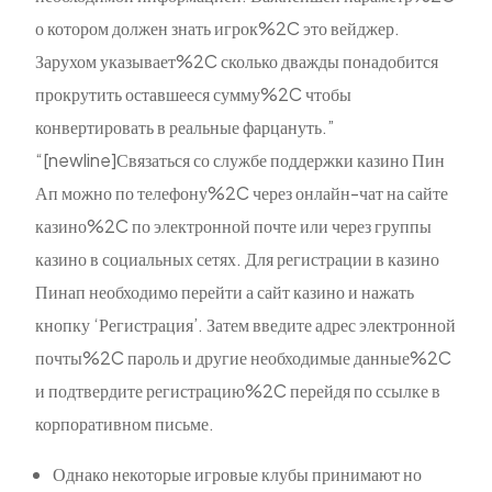
о котором должен знать игрок%2C это вейджер.
Зарухом указывает%2C сколько дважды понадобится
прокрутить оставшееся сумму%2C чтобы
конвертировать в реальные фарцануть.”
“[newline]Связаться со службе поддержки казино Пин
Ап можно по телефону%2C через онлайн-чат на сайте
казино%2C по электронной почте или через группы
казино в социальных сетях. Для регистрации в казино
Пинап необходимо перейти а сайт казино и нажать
кнопку ‘Регистрация’. Затем введите адрес электронной
почты%2C пароль и другие необходимые данные%2C
и подтвердите регистрацию%2C перейдя по ссылке в
корпоративном письме.
Однако некоторые игровые клубы принимают но