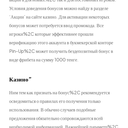
Условия доведения бонусов можно найду в разделе
‘Акции’ на сайте казино. Для активации некоторых
бонусов может потребуется ввод промокода. Все
игроки%2C которые эффективнее прошли
верификацию этого аккаунта в букмекерской конторе
Pin-Up%2C может получить бездепозитный бонус в
виде фрибета на сумму 1000 тенге.
Казино”
Ним тем как признать на бонус%2C рекомендуется
осведомиться о правилах его получения только
использования. В обычно случаев подобные
предложения обязательно сопровождаются всей
необходимой информацией. Важнейшей параметр%2C