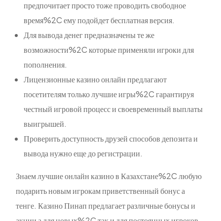
предпочитает просто тоже проводить свободное
время%2C ему подойдет бесплатная версия.
Для вывода денег предназначены те же
возможности%2C которые применяли игроки для
пополнения.
Лицензионные казино онлайн предлагают
посетителям только лучшие игры%2C гарантируя
честный игровой процесс и своевременный выплаты
выигрышей.
Проверить доступность друзей способов депозита и
вывода нужно еще до регистрации.
Знаем лучшие онлайн казино в Казахстане%2C любую
подарить новым игрокам приветственный бонус а
тенге. Казино Пинап предлагает различные бонусы и
акции а для новых%2C так и для постоянных игроков.