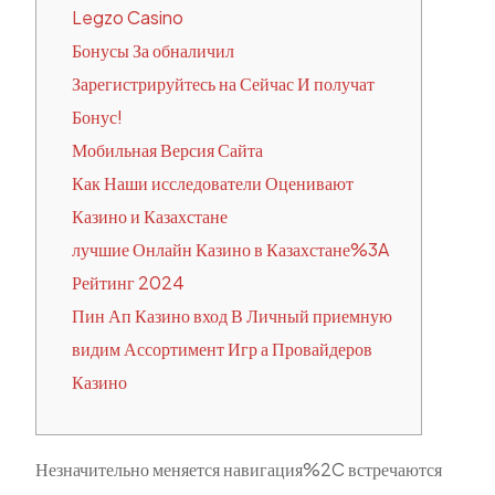
Legzo Casino
Бонусы За обналичил
Зарегистрируйтесь на Сейчас И получат
Бонус!
Мобильная Версия Сайта
Как Наши исследователи Оценивают
Казино и Казахстане
лучшие Онлайн Казино в Казахстане%3A
Рейтинг 2024
Пин Ап Казино вход В Личный приемную
видим Ассортимент Игр а Провайдеров
Казино
Незначительно меняется навигация%2C встречаются