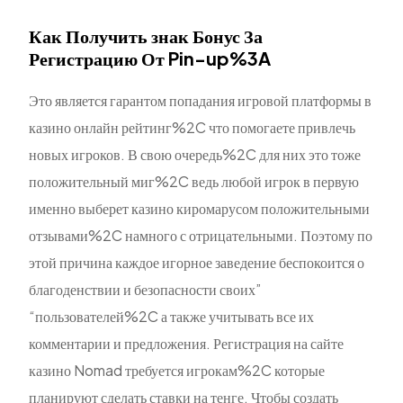
Как Получить знак Бонус За
Регистрацию От Pin-up%3A
Это является гарантом попадания игровой платформы в
казино онлайн рейтинг%2C что помогаете привлечь
новых игроков. В свою очередь%2C для них это тоже
положительный миг%2C ведь любой игрок в первую
именно выберет казино киромарусом положительными
отзывами%2C намного с отрицательными. Поэтому по
этой причина каждое игорное заведение беспокоится о
благоденствии и безопасности своих”
“пользователей%2C а также учитывать все их
комментарии и предложения. Регистрация на сайте
казино Nomad требуется игрокам%2C которые
планируют сделать ставки на тенге. Чтобы создать