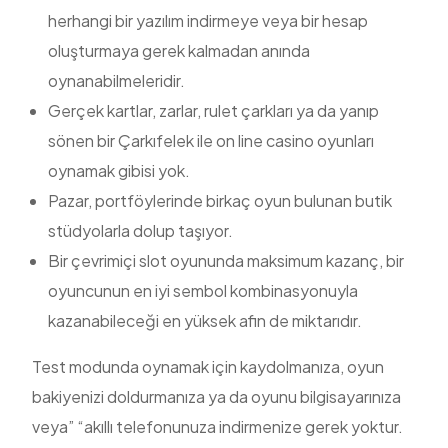
herhangi bir yazılım indirmeye veya bir hesap
oluşturmaya gerek kalmadan anında
oynanabilmeleridir.
Gerçek kartlar, zarlar, rulet çarkları ya da yanıp
sönen bir Çarkıfelek ile on line casino oyunları
oynamak gibisi yok.
Pazar, portföylerinde birkaç oyun bulunan butik
stüdyolarla dolup taşıyor.
Bir çevrimiçi slot oyununda maksimum kazanç, bir
oyuncunun en iyi sembol kombinasyonuyla
kazanabileceği en yüksek afin de miktarıdır.
Test modunda oynamak için kaydolmanıza, oyun
bakiyenizi doldurmanıza ya da oyunu bilgisayarınıza
veya” “akıllı telefonunuza indirmenize gerek yoktur.