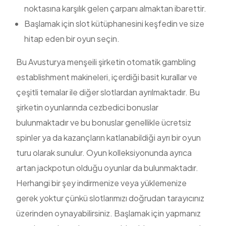
noktasına karşılık gelen çarpanı almaktan ibarettir.
Başlamak için slot kütüphanesini keşfedin ve size
hitap eden bir oyun seçin.
Bu Avusturya menşeili şirketin otomatik gambling
establishment makineleri, içerdiği basit kurallar ve
çeşitli temalar ile diğer slotlardan ayrılmaktadır. Bu
şirketin oyunlarında cezbedici bonuslar
bulunmaktadır ve bu bonuslar genellikle ücretsiz
spinler ya da kazançların katlanabildiği ayrı bir oyun
turu olarak sunulur. Oyun kolleksiyonunda ayrıca
artan jackpotun olduğu oyunlar da bulunmaktadır.
Herhangi bir şey indirmenize veya yüklemenize
gerek yoktur çünkü slotlarımızı doğrudan tarayıcınız
üzerinden oynayabilirsiniz. Başlamak için yapmanız