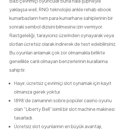
Bazı çevrimiçi oyuncular buna hala şüpheyle
yaklaşsa weil, RNG teknolojisi ankle rehab ebook
kumarbazların hem para kumarhane sahiplerinin bir
sonraki sembol dizisini bilmesine izin vermiyor.
Rastgeleliği, tarayıcınız üzerinden oynayarak veya
slotları ücretsiz olarak indirerek de test edebilirsiniz.
Bu oyunları anlamak çok zor olmamakla birlikte
genellikle canlı olmayan benzerlerinin kurallarına
sahiptir.
Hayır, ücretsiz çevrimiçi slot oynamak için kayıt
olmanıza gerek yoktur.
1898’de zamanının sobre popüler casino oyunu
olan “Liberty Bell” isimli bir slot machine makinesi
tasarladı.
Ücretsiz slot oyunlarının en büyük avantajı,