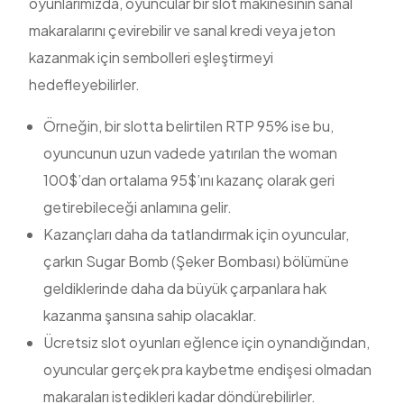
oyunlarımızda, oyuncular bir slot makinesinin sanal
makaralarını çevirebilir ve sanal kredi veya jeton
kazanmak için sembolleri eşleştirmeyi
hedefleyebilirler.
Örneğin, bir slotta belirtilen RTP 95% ise bu,
oyuncunun uzun vadede yatırılan the woman
100$’dan ortalama 95$’ını kazanç olarak geri
getirebileceği anlamına gelir.
Kazançları daha da tatlandırmak için oyuncular,
çarkın Sugar Bomb (Şeker Bombası) bölümüne
geldiklerinde daha da büyük çarpanlara hak
kazanma şansına sahip olacaklar.
Ücretsiz slot oyunları eğlence için oynandığından,
oyuncular gerçek pra kaybetme endişesi olmadan
makaraları istedikleri kadar döndürebilirler.