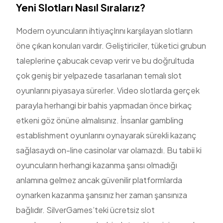
Yeni Slotları Nasıl Sıralarız?
Modern oyuncuların ihtiyaçlrını karşılayan slotların
öne çıkan konuları vardır. Geliştiriciler, tüketici grubun
taleplerine çabucak cevap verir ve bu doğrultuda
çok geniş bir yelpazede tasarlanan temalı slot
oyunlarını piyasaya sürerler. Video slotlarda gerçek
parayla herhangi bir bahis yapmadan önce birkaç
etkeni göz önüne almalısınız. İnsanlar gambling
establishment oyunlarını oynayarak sürekli kazanç
sağlasaydı on-line casinolar var olamazdı. Bu tabii ki
oyuncuların herhangi kazanma şansı olmadığı
anlamına gelmez ancak güvenilir platformlarda
oynarken kazanma şansınız her zaman şansınıza
bağlıdır. SilverGames’teki ücretsiz slot