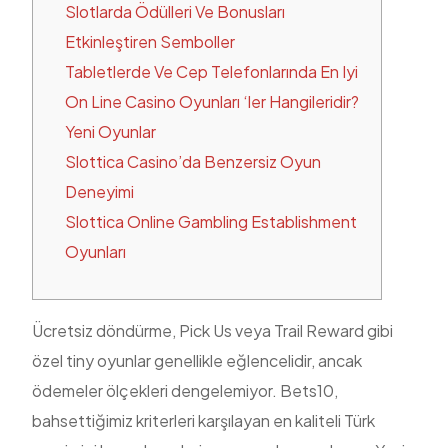
Slotlarda Ödülleri Ve Bonusları
Etkinleştiren Semboller
Tabletlerde Ve Cep Telefonlarında En Iyi
On Line Casino Oyunları ‘ler Hangileridir?
Yeni Oyunlar
Slottica Casino’da Benzersiz Oyun
Deneyimi
Slottica Online Gambling Establishment
Oyunları
Ücretsiz döndürme, Pick Us veya Trail Reward gibi
özel tiny oyunlar genellikle eğlencelidir, ancak
ödemeler ölçekleri dengelemiyor. Bets10,
bahsettiğimiz kriterleri karşılayan en kaliteli Türk