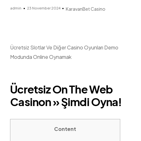
admin
23 November 2024
KaravanBet Casino
Ücretsiz Slotlar Ve Diğer Casino Oyunları Demo
Modunda Online Oynamak
Ücretsiz On The Web
Casinon » Şimdi Oyna!
Content