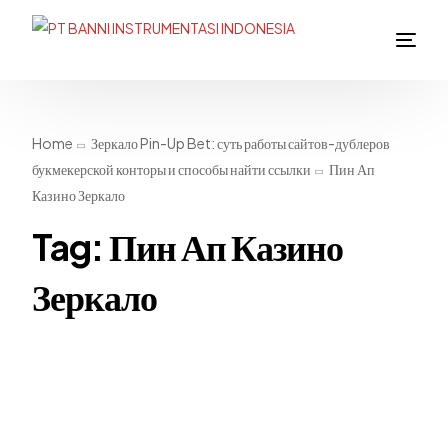
Home
Зеркало Pin-Up Bet: суть работы сайтов-дублеров
букмекерской конторы и способы найти ссылки
Пин Ап
Казино Зеркало
Tag:
Пин Ап Казино
Зеркало