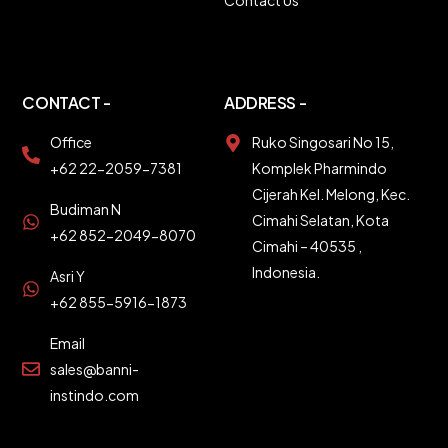
CONTACT -
ADDRESS -
Office
Ruko Singosari No 15,
+62 22-2059-7381
Komplek Pharmindo
Cijerah Kel. Melong, Kec.
Budiman N
Cimahi Selatan, Kota
+62 852-2049-8070
Cimahi – 40535 ,
Indonesia.
Asri Y
+62 855-5916-1873
Email
sales@banni-
instindo.com