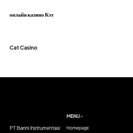
онлайн казино Кэт
Cat Casino
MENU -
PT Banni Instrumentasi
Homepage