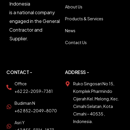
Indonesia
About Us
is a national company
Products & Services
engaged in the General
Contractor and
News
Supplier.
Contact Us
CONTACT -
ADDRESS -
Office
Ruko Singosari No 15,
+62 22-2059-7381
Komplek Pharmindo
Cijerah Kel. Melong, Kec.
Budiman N
Cimahi Selatan, Kota
+62 852-2049-8070
Cimahi – 40535 ,
Indonesia.
Asri Y
+62 855-5916-1873