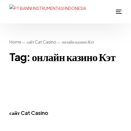
Home
сайт Cat Casino
онлайн казино Кэт
Tag:
онлайн казино Кэт
сайт Cat Casino