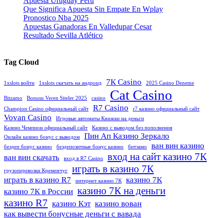
Apuesta Uruguay Peru
Que Significa Apuesta Sin Empate En Wplay
Pronostico Nba 2025
Apuestas Ganadoras En Valledupar Cesar
Resultado Sevilla Atlético
Tag Cloud
7К Casino
1xslots войти
1xslots скачать на андроид
2025 Casino Deneme
Cat Casino
Bitzamo
Bonusu Veren Siteler 2025
casino
R7 Casino
Champion Casino официальный сайт
r7 казино официальный сайт
Vovan Casino
Игровые автоматы Книжки на деньги
Казино Чемпион официальный сайт
Казино с выводом без пополнения
Пин Ап Казино Зеркало
Онлайн казино бонус с выводом
ван вин казино
бездеп бонус казино
бездепозитные бонус казино
битзамо
вход на сайт казино 7К
ван вин скачать
вход в R7 Casino
играть в казино 7К
грузоперевозки Кременчуг
играть в казино R7
казино 7К
интернет казино 7К
казино 7К на деньги
казино 7К в России
казино R7
казино Кэт
казино вован
как вывести бонусные деньги с вавада