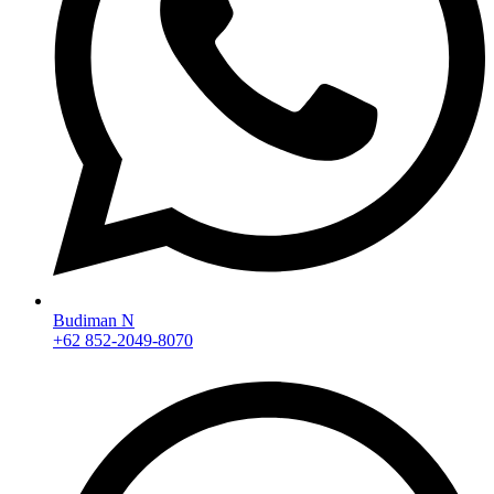
Budiman N
+62 852-2049-8070