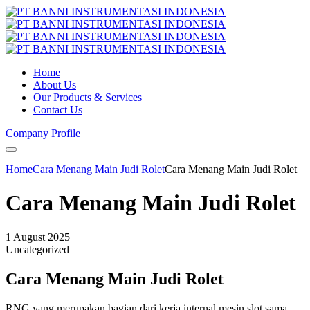
Home
About Us
Our Products & Services
Contact Us
Company Profile
Home
Cara Menang Main Judi Rolet
Cara Menang Main Judi Rolet
Cara Menang Main Judi Rolet
1 August 2025
Uncategorized
Cara Menang Main Judi Rolet
RNG yang merupakan bagian dari kerja internal mesin slot sama