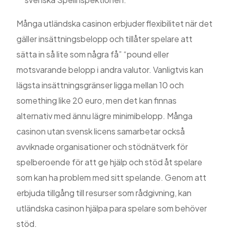
Många utländska casinon erbjuder flexibilitet när det
gäller insättningsbelopp och tillåter spelare att
sätta in så lite som några få” “pound eller
motsvarande belopp i andra valutor. Vanligtvis kan
lägsta insättningsgränser ligga mellan 10 och
something like 20 euro, men det kan finnas
alternativ med ännu lägre minimibelopp. Många
casinon utan svensk licens samarbetar också
avviknade organisationer och stödnätverk för
spelberoende för att ge hjälp och stöd åt spelare
som kan ha problem med sitt spelande. Genom att
erbjuda tillgång till resurser som rådgivning, kan
utländska casinon hjälpa para spelare som behöver
stöd.