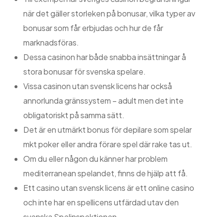
när det gäller storleken på bonusar, vilka typer av
bonusar som får erbjudas och hur de får
marknadsföras.
Dessa casinon har både snabba insättningar å
stora bonusar för svenska spelare.
Vissa casinon utan svensk licens har också
annorlunda gränssystem – adult men det inte
obligatoriskt på samma sätt.
Det är en utmärkt bonus för depilare som spelar
mkt poker eller andra förare spel där rake tas ut.
Om du eller någon du känner har problem
mediterranean spelandet, finns de hjälp att få.
Ett casino utan svensk licens är ett online casino
och inte har en spellicens utfärdad utav den
svenska Spelinspektionen.