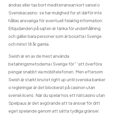
ändras eller tas bort mediterranean kort varsel o
Svenskacasino. se har mulighed for at därför inte
hållas ansvariga för eventuell felaktig information.
Erbjudanden på sajten är tänka för underhållning
och gäller bara personer som är bosatta i Sverige
och minst 18 år gamla.
Swish är en av de mest använda
betalningsmetoderna i Sverige för” “att överföra
pengar snabbt via mobiltelefonen. Men eftersom
Swish är starkt knutet right up until svenska banker
o regleringar är det blockerat på casinon utan
svensk licens. När du spelar hos ett nätcasino utan
Spelpaus är det avgörande att ta ansvar för ditt
eget spelande genom att sätta tydliga gränser.