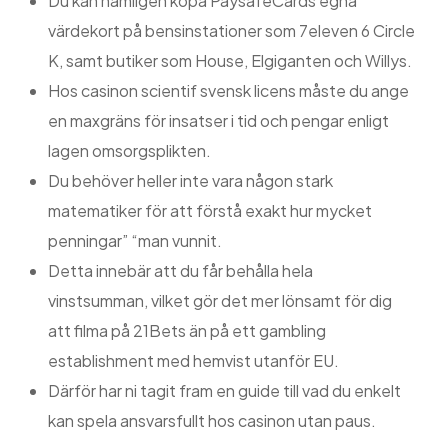
Du kan nämligen köpa PaysafeCards egna
värdekort på bensinstationer som 7eleven 6 Circle
K, samt butiker som House, Elgiganten och Willys.
Hos casinon scientif svensk licens måste du ange
en maxgräns för insatser i tid och pengar enligt
lagen omsorgsplikten.
Du behöver heller inte vara någon stark
matematiker för att förstå exakt hur mycket
penningar” “man vunnit.
Detta innebär att du får behålla hela
vinstsumman, vilket gör det mer lönsamt för dig
att filma på 21Bets än på ett gambling
establishment med hemvist utanför EU.
Därför har ni tagit fram en guide till vad du enkelt
kan spela ansvarsfullt hos casinon utan paus.