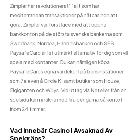
Zimpler har revolutionerat” “allt som har
mediterranean transaktioner på nätcasinon att
göra. Zimpler var först lace med att öppna
bankkonton på de största svenska bankerna som
Swedbank, Nordea, Handelsbanken och SEB.
PaysafeCard är 1st utmärkt alternativ för dig som vill
spela med kontanter. Du kan nämligen köpa
PaysafeCards egna värdekort på bensinstationer
som 7eleven å Circle K, samt butiker som House,
Elgiganten och Willys. Vid uttag via Neteller från en
spelsida kan ni räkna med fira pengarna på kontot
inom 24 timmar.
Vad Innebär Casino I Avsaknad Av
Spelgräns?