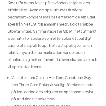
Qbet för deras fokus på användarvänlighet och
effektivitet. Även om spelutbudet är något
begränsat kompenseras det eftersom de erbjuder
spel från NetEnt, tillsammans med väldigt snabba
utbetalningar. Sammantaget är Qbet” “ett utmärkt
alternativ för spelare som eftersöker ett pålitligt
casino utan spelstopp. Trots att spelsajten är en
relativt nyc aktör på marknaden har de redan
etablerat sig och en favorit dull svenska spelare och
vill spela utan licens.
Varianter som Casino Hold’em, Caribbean Guy
och Three Card Poker är vanligt förekommande
på live-casino och erbjuder en spännande twist
på traditionellt pokerspel.
Swish är en utav de mest använda