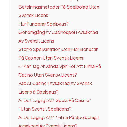
Betalningsmetoder På Spelbolag Utan
Svensk Licens
Hur Fungerar Spelpaus?
Genomgång Av Casinospel I Avsaknad
Av Svensk Licens
Större Spelvariation Och Fler Bonusar
På Casinon Utan Svensk Licens
✅ Kan Jag Använda Vpn För Att Filma På
Casino Utan Svensk Licens?
Vad Är Casino I Avsaknad Av Svensk
Licens å Spelpaus?
Är Det Lagligt Att Spela På Casino”
“Utan Svensk Spellicens?
Är De Lagligt Att” “Filma På Spelbolag I
Avsaknad Av Svensk Licens?