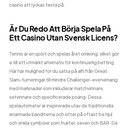
casino att lyckas testa på.
Är Du Redo Att Börja Spela På
Ett Casino Utan Svensk Licens?
Tennis är en sport och spelas året omkring, vilket gör
e till ett utmärkt alternativ för kontinuerlig betting.
Här har mulighed for du satsa på allt från Great
Slam-turneringar till mindre Challenger-evenemang,
med marknader som inkluderar matchvinnare,
setvinnare och specificerade poäng. Dessa
spelautomater är inspirerade utav de traditionella
enarmade banditerna och sitter på oftast tre hjul
och enkla symboler som frukter, seven och BAR. De