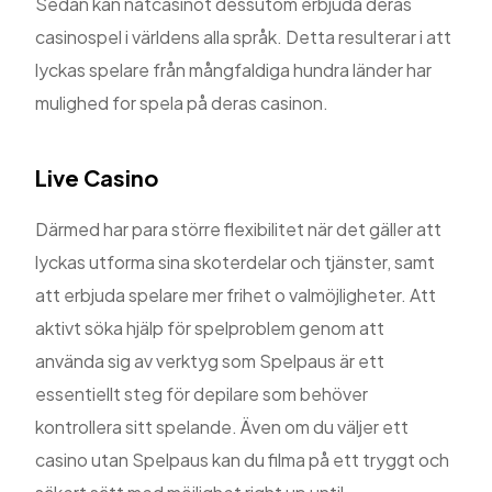
Sedan kan nätcasinot dessutom erbjuda deras
casinospel i världens alla språk. Detta resulterar i att
lyckas spelare från mångfaldiga hundra länder har
mulighed for spela på deras casinon.
Live Casino
Därmed har para större flexibilitet när det gäller att
lyckas utforma sina skoterdelar och tjänster, samt
att erbjuda spelare mer frihet o valmöjligheter. Att
aktivt söka hjälp för spelproblem genom att
använda sig av verktyg som Spelpaus är ett
essentiellt steg för depilare som behöver
kontrollera sitt spelande. Även om du väljer ett
casino utan Spelpaus kan du filma på ett tryggt och