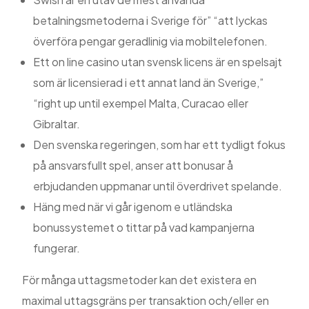
betalningsmetoderna i Sverige för” “att lyckas
överföra pengar geradlinig via mobiltelefonen.
Ett on line casino utan svensk licens är en spelsajt
som är licensierad i ett annat land än Sverige,”
“right up until exempel Malta, Curacao eller
Gibraltar.
Den svenska regeringen, som har ett tydligt fokus
på ansvarsfullt spel, anser att bonusar å
erbjudanden uppmanar until överdrivet spelande.
Häng med när vi går igenom e utländska
bonussystemet o tittar på vad kampanjerna
fungerar.
För många uttagsmetoder kan det existera en
maximal uttagsgräns per transaktion och/eller en