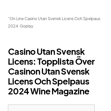
“On Line Casino Utan Svensk Licens Och Spelpaus
2024 ️ Goplay
Casino Utan Svensk
Licens: Topplista Över
Casinon Utan Svensk
Licens Och Spelpaus
2024 Wine Magazine