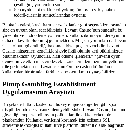
çeşitli giriş yöntemleri sunar.
Senaryolu slot makineleri yoktur, tüm oyun sah yazılım
tedarikçilerinin sunucularından oynanır.
Banka havalesi, kredi kartı ve e-cüzdanlar gibi seçenekler arasından
size en uygun olanı seçebilirsiniz. Levant Casino’nun sunduğu bu
güvenilir ve hızlı ödeme yöntemleri, kullanıcıların oyun deneyimini
daha da keyifli blooming getirmektedir. Müşteri yorumları da Levant
Casino’nun güvenilirliği hakkında bize ipuçları verebilir. Levant
Casino müşterileri genellikle siteyle ilgili olumlu geri bildirimlerde
bulunmaktadır. Oyuncular, hızlı ödeme işlemleri,” “güvenli oyun
deneyimi ve etkili müşteri destek hizmetlerinden memnuniyetlerini
dile getirmektedirler. Levantcasino Online casino bölümünde
kullanıcılar, birbirinden farklı casino oyunlarını oynayabilirler.
Pinup Gambling Establishment
Uygulamasının Arayüzü
Bu şekilde futbol, basketbol, hokey empieza diğerleri gibi spor
disiplinlerinde de şansınızı deneyebilirsiniz. Levant Casino, kullanıcı
güvenliği empieza adil oyun politikaları ile dikkat çeken bir
platformdur. Kullanıcı verilerini korumak için gelişmiş SSL
şifreleme teknolojisi kullanılır ve platform, düzenli olarak bağımsız