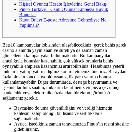
Kişisel Oyuncu Hesabı Işlevlerine Genel Bakış
Pinco Türkiye – Canlı Oyunlar Empieza Büyük
Bonuslar
Kayıt Onayı E-posta Adresime Gelmediyse Ne
Yapılmalı?
Bets10 kampanyalar lobisinden ulaşabileceğiniz, gerek bahis gerek
casino alanında yayınlanan ve süreli ya da zaman zaman
güncellenen kampanyalar bulunmaktadır. Bu kampanyalar
aracılığıyla bonuslar kazanabilir, çok yüksek oranlarla bahis
oynayabilir empieza kazancınızı artırabilirsiniz. Hesabınıza yeterli
miktarda yatırıp yatırmadığınız kontrol etmenizi öneririz. Bir aydan
fazla bir süre önce kaydolduysanız, ilk para yatırma bonusu
kullanılamayabilir. Diğer durumlarda, desteğe başvurmanız ve
işlemin tarihini, saatini, miktarını belirtmeniz empieza çevrimiçi
bankacılık veya elektronik cüzdandan bir ekran görüntüsü
sağlamanız gerekir.
Baycasino de uma güvenilirliğini ve verdiği hizmetin
kalitesini sahip olduğu bu lisans ve sertifikalarla
sağlamaktadır.
Ayrıca, istediğiniz zaman tarayıcınızda Pinup’ın resmi sitesine
gidebilirsiniz.