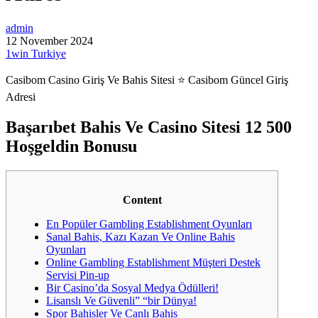
admin
12 November 2024
1win Turkiye
Casibom Casino Giriş Ve Bahis Sitesi ⭐️ Casibom Güncel Giriş
Adresi
Başarıbet Bahis Ve Casino Sitesi 12 500
Hoşgeldin Bonusu
Content
En Popüler Gambling Establishment Oyunları
Sanal Bahis, Kazı Kazan Ve Online Bahis
Oyunları
Online Gambling Establishment Müşteri Destek
Servisi Pin-up
Bir Casino’da Sosyal Medya Ödülleri!
Lisanslı Ve Güvenli” “bir Dünya!
Spor Bahisler Ve Canlı Bahis