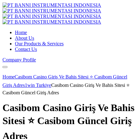
Home
About Us
Our Products & Services
Contact Us
Company Profile
Home
Casibom Casino Giriş Ve Bahis Sitesi ⭐️ Casibom Güncel
Giriş Adres
1win Turkiye
Casibom Casino Giriş Ve Bahis Sitesi ⭐️
Casibom Güncel Giriş Adres
Casibom Casino Giriş Ve Bahis
Sitesi ⭐️ Casibom Güncel Giriş
Adres