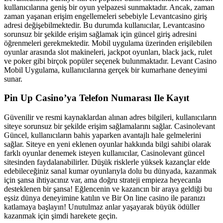
kullanıcılarına geniş bir oyun yelpazesi sunmaktadır. Ancak, zaman
zaman yaşanan erişim engellemeleri sebebiyle Levantcasino giriş
adresi değişebilmektedir. Bu durumda kullanıcılar, Levantcasino
sorunsuz bir şekilde erişim sağlamak için güncel giriş adresini
öğrenmeleri gerekmektedir. Mobil uygulama üzerinden erişilebilen
oyunlar arasında slot makineleri, jackpot oyunları, black jack, rulet
ve poker gibi birçok popüler seçenek bulunmaktadır. Levant Casino
Mobil Uygulama, kullanıcılarına gerçek bir kumarhane deneyimi
sunar.
Pin Up Casino’ya Telefon Numarası Ile Kayıt
Güvenilir ve resmi kaynaklardan alınan adres bilgileri, kullanıcıların
siteye sorunsuz bir şekilde erişim sağlamalarını sağlar. Casinolevant
Güncel, kullanıcıların bahis yaparken avantajlı hale gelmelerini
sağlar. Siteye en yeni eklenen oyunlar hakkında bilgi sahibi olarak
farklı oyunlar denemek isteyen kullanıcılar, Casinolevant güncel
sitesinden faydalanabilirler. Düşük risklerle yüksek kazançlar elde
edebileceğiniz sanal kumar oyunlarıyla dolu bu dünyada, kazanmak
için şansa ihtiyacınız var, ama doğru strateji empieza heyecanla
desteklenen bir şansa! Eğlencenin ve kazancın bir araya geldiği bu
eşsiz dünya deneyimine katılın ve Bir On line casino ile paranızı
katlamaya başlayın! Unutulmaz anlar yaşayarak büyük ödüller
kazanmak için şimdi harekete geçin.