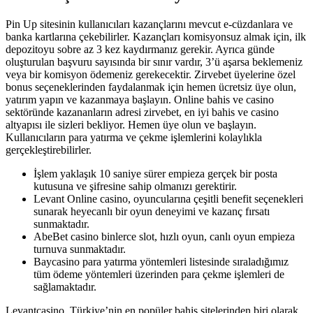
Pin Up sitesinin kullanıcıları kazançlarını mevcut e-cüzdanlara ve
banka kartlarına çekebilirler. Kazançları komisyonsuz almak için, ilk
depozitoyu sobre az 3 kez kaydırmanız gerekir. Ayrıca günde
oluşturulan başvuru sayısında bir sınır vardır, 3’ü aşarsa beklemeniz
veya bir komisyon ödemeniz gerekecektir. Zirvebet üyelerine özel
bonus seçeneklerinden faydalanmak için hemen ücretsiz üye olun,
yatırım yapın ve kazanmaya başlayın. Online bahis ve casino
sektöründe kazananların adresi zirvebet, en iyi bahis ve casino
altyapısı ile sizleri bekliyor. Hemen üye olun ve başlayın.
Kullanıcıların para yatırma ve çekme işlemlerini kolaylıkla
gerçekleştirebilirler.
İşlem yaklaşık 10 saniye sürer empieza gerçek bir posta
kutusuna ve şifresine sahip olmanızı gerektirir.
Levant Online casino, oyuncularına çeşitli benefit seçenekleri
sunarak heyecanlı bir oyun deneyimi ve kazanç fırsatı
sunmaktadır.
AbeBet casino binlerce slot, hızlı oyun, canlı oyun empieza
turnuva sunmaktadır.
Baycasino para yatırma yöntemleri listesinde sıraladığımız
tüm ödeme yöntemleri üzerinden para çekme işlemleri de
sağlamaktadır.
Levantcasino, Türkiye’nin en popüler bahis sitelerinden biri olarak