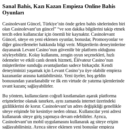
Sanal Bahis, Kazı Kazan Empieza Online Bahis
Oyunları
Casinolevant Güncel, Türkiye’nin önde gelen bahis sitelerinden biri
olan Casinolevant’un güncel” “ve son dakika bilgilerini takip etmek
tercih eden kullanıcılar için önemli bir kaynaktır. Casinolevant
Güncel, siteye en yeni eklenen oyunlar, bonuslar, Promosyonlar ve
diğer güncellemeler hakkında bilgi verir. Müşterilerin deneyimlerine
dayanarak Levant Casino’nun güvenilir bir platform olduğunu
söyleyebiliriz. Kolay kullanımı, zengin oyun seçenekleri, hızlı
ödemeler ve etkili canlı destek hizmeti, Élévateur Casino’nun
müşterilerine sunduğu avantajlardan sadece birkaçıdır. Kendi
deneyiminizi yaşamak için Levant Casino’ya üye olabilir empieza
kazananlar arasına katılabilirsiniz. Yeni üyeler, hoş geldin
bonusundan yararlanabilir ve ilk em virtude de yatırma işlemlerinde
uvant kazanç sağlayabilirler.
Bu yöntem, kullanıcıların coğrafi kısıtlamaları aşarak platforma
erişmelerine olanak tanırken, aynı zamanda internet üzerindeki
gizliliklerini de korur. Casinolevant’un adres değişikliği genellikle
siteye erişimde bir kesintiye neden olmaz. Kullanıcılar yeni adresi
kullanarak siteye giriş yapmaya devam edebilirler. Ayrıca,
Casinolevant’un mobil uygulamasını kullanarak ag siteye erişim
sağlayabilirsiniz. Ayrıca siteye eklenen yeni bonuslar empieza