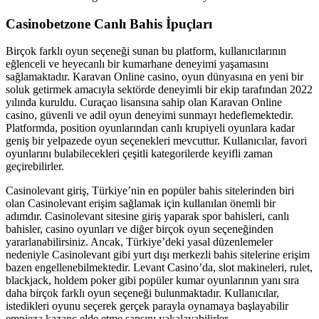
Casinobetzone Canlı Bahis İpuçları
Birçok farklı oyun seçeneği sunan bu platform, kullanıcılarının
eğlenceli ve heyecanlı bir kumarhane deneyimi yaşamasını
sağlamaktadır. Karavan Online casino, oyun dünyasına en yeni bir
soluk getirmek amacıyla sektörde deneyimli bir ekip tarafından 2022
yılında kuruldu. Curaçao lisansına sahip olan Karavan Online
casino, güvenli ve adil oyun deneyimi sunmayı hedeflemektedir.
Platformda, position oyunlarından canlı krupiyeli oyunlara kadar
geniş bir yelpazede oyun seçenekleri mevcuttur. Kullanıcılar, favori
oyunlarını bulabilecekleri çeşitli kategorilerde keyifli zaman
geçirebilirler.
Casinolevant giriş, Türkiye’nin en popüler bahis sitelerinden biri
olan Casinolevant erişim sağlamak için kullanılan önemli bir
adımdır. Casinolevant sitesine giriş yaparak spor bahisleri, canlı
bahisler, casino oyunları ve diğer birçok oyun seçeneğinden
yararlanabilirsiniz. Ancak, Türkiye’deki yasal düzenlemeler
nedeniyle Casinolevant gibi yurt dışı merkezli bahis sitelerine erişim
bazen engellenebilmektedir. Levant Casino’da, slot makineleri, rulet,
blackjack, holdem poker gibi popüler kumar oyunlarının yanı sıra
daha birçok farklı oyun seçeneği bulunmaktadır. Kullanıcılar,
istedikleri oyunu seçerek gerçek parayla oynamaya başlayabilir
empieza kazanç elde etme şansını yakalayabilirler.