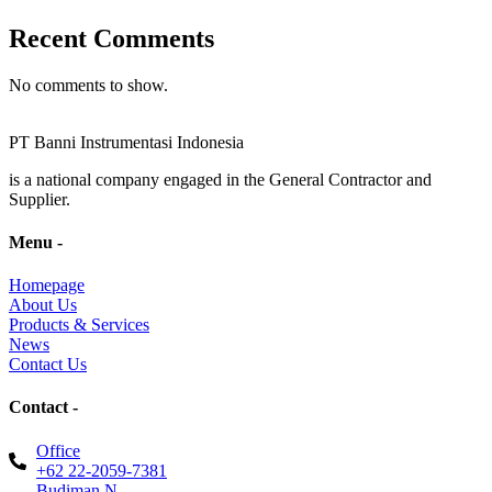
Recent Comments
No comments to show.
PT Banni Instrumentasi Indonesia
is a national company engaged in the General Contractor and
Supplier.
Menu -
Homepage
About Us
Products & Services
News
Contact Us
Contact -
Office
+62 22-2059-7381
Budiman N