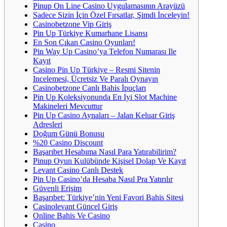
Pinup On Line Casino Uygulamasının Arayüzü
Sadece Sizin İçin Özel Fırsatlar, Şimdi İnceleyin!
Casinobetzone Vip Giriş
Pin Up Türkiye Kumarhane Lisansı
En Son Çıkan Casino Oyunları!
Pin Way Up Casino’ya Telefon Numarası Ile
Kayıt
Casino Pin Up Türkiye – Resmi Sitenin
Incelemesi, Ücretsiz Ve Paralı Oynayın
Casinobetzone Canlı Bahis İpuçları
Pin Up Koleksiyonunda En Iyi Slot Machine
Makineleri Mevcuttur
Pin Up Casino Aynaları – Jalan Keluar Giriş
Adresleri
Doğum Günü Bonusu
%20 Casino Discount
Başarıbet Hesabıma Nasıl Para Yatırabilirim?
Pinup Oyun Kulübünde Kişisel Dolap Ve Kayıt
Levant Casino Canlı Destek
Pin Up Casino’da Hesaba Nasıl Pra Yatırılır
Güvenli Erişim
Başarıbet: Türkiye’nin Yeni Favori Bahis Sitesi
Casinolevant Güncel Giriş
Online Bahis Ve Casino
Casino