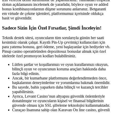
slotun açıklamasını incelemek de yararlıdır, böylece oyun ve added
bonus kombinasyonlarının düşme sorununu anlarsınız. Betgaranti
em virtude de çekme işlemleri, platformumuz içerisinde oldukça
basit ve güvenlidir.
Sadece Sizin İçin Özel Fırsatlar, Şimdi İnceleyin!
Teknik destek sitesi, oyuncuların tüm sorularıyla günün her saati
kesintisiz olarak çalışır. Kayıtlı Pin-Up çevrimiçi kullanıcıları için
para yatırma bonusu, geri ödeme, yeni başlayanlar için hediyeler vb.
Pinup casino operatöründen depozitosuz bonuslar almak için özel
sitelerde özel promosyon kodları bulabilirsiniz.
Lütfen şartlar ve koşullarımızı ve oyun kurallarımızı okuyun,
bilinçli oyun ve oyuncunun koruma araçları hakkında daha
fazla bilgi edinin.
Ancak, bir kumarhane platformunu değerlendirmeden önce,
başkalarının deneyimlerine ve yorumlarına bakmak önemlidir.
Bu sayede, bahis yaparken daha bilinçli ve kazançlı tercihler
yapabilirsiniz.
Ayrıca, Levant Casino’nun altyapısı güvenlik önlemleriyle
donatılmıştır ve oyuncuların kişisel ve finansal bilgilerinin
güvende olması için SSL şifreleme teknolojisi kullanmaktadır.
Curaçao lisansına sahip olan Karavan On line casino, güvenli